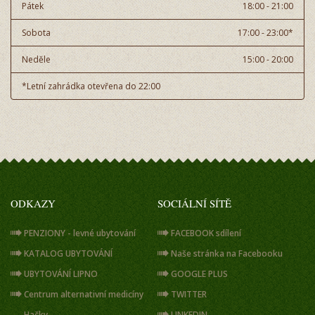
Pátek
18:00 - 21:00
Sobota
17:00 - 23:00*
Neděle
15:00 - 20:00
*Letní zahrádka otevřena do 22:00
ODKAZY
SOCIÁLNÍ SÍTĚ
PENZIONY - levné ubytování
FACEBOOK sdílení
KATALOG UBYTOVÁNÍ
Naše stránka na Facebooku
UBYTOVÁNÍ LIPNO
GOOGLE PLUS
Centrum alternativní medicíny
TWITTER
Hačky
LINKEDIN