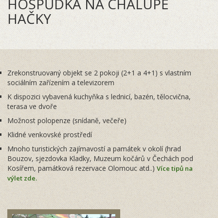
HOSPŮDKA NA CHALUPĚ
HAČKY
Zrekonstruovaný objekt se 2 pokoji (2+1 a 4+1) s vlastním
sociálním zařízením a televizorem
K dispozici vybavená kuchyňka s lednicí, bazén, tělocvična,
terasa ve dvoře
Možnost polopenze (snídaně, večeře)
Klidné venkovské prostředí
Mnoho turistických zajímavostí a památek v okolí (hrad
Bouzov, sjezdovka Kladky, Muzeum kočárů v Čechách pod
Kosířem, památková rezervace Olomouc atd..)
Více tipů na
výlet zde.